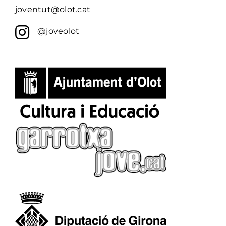
joventut@olot.cat
@joveolot