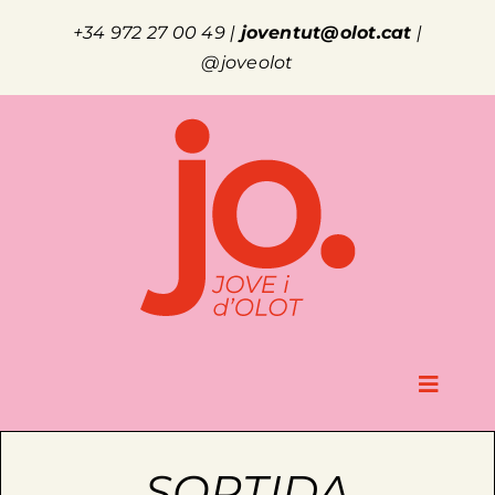
Skip
+34 972 27 00 49
|
joventut@olot.cat
|
to
@joveolot
content
Toggle
Naviga
jo.
SORTIDA