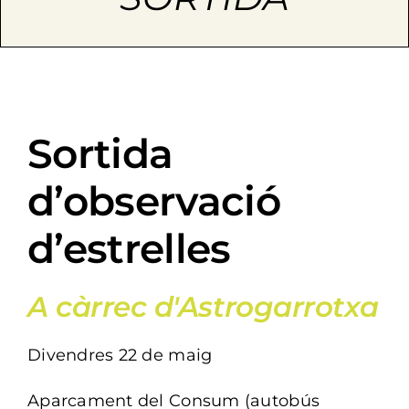
agenda
serveis
contacte
Sortida
d’observació
Cerca
…
d’estrelles
A càrrec d'Astrogarrotxa
Divendres 22 de maig
Aparcament del Consum (autobús